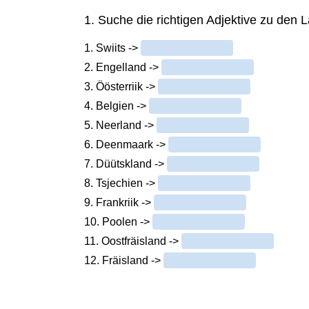
1. Suche die richtigen Adjektive zu den 
1. Swiits ->
2. Engelland ->
3. Öösterriik ->
4. Belgien ->
5. Neerland ->
6. Deenmaark ->
7. Düütskland ->
8. Tsjechien ->
9. Frankriik ->
10. Poolen ->
11. Oostfräisland ->
12. Fräisland ->