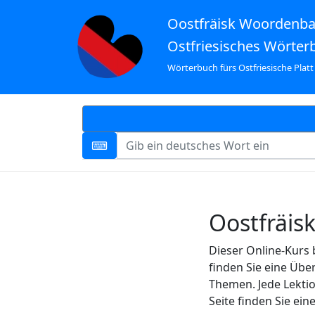
Oostfräisk Woordenb
Ostfriesisches Wörter
Wörterbuch fürs Ostfriesische Platt
Oostfräis
Dieser Online-Kurs 
finden Sie eine Übe
Themen. Jede Lektio
Seite finden Sie ei