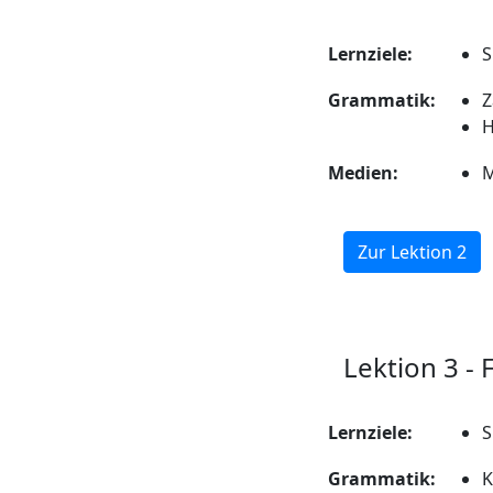
Lernziele:
S
Grammatik:
Z
H
Medien:
M
Zur Lektion 2
Lektion 3 - F
Lernziele:
S
Grammatik:
K