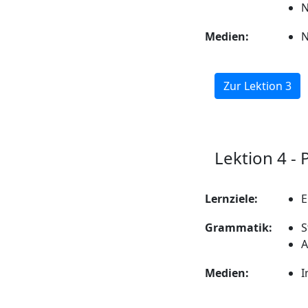
Medien:
N
Zur Lektion 3
Lektion 4 -
Lernziele:
E
Grammatik:
S
A
Medien:
I