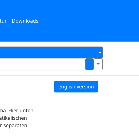
tur
Downloads
english version
ema. Hier unten
atikalischen
er separaten