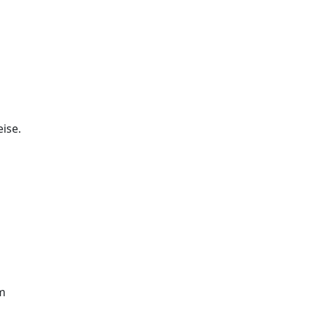
ise.
m