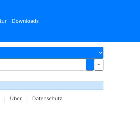
tur
Downloads
|
Über
|
Datenschutz