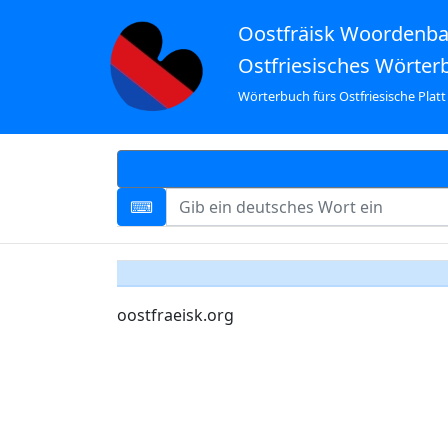
Oostfräisk Woordenb
Ostfriesisches Wörter
Wörterbuch fürs Ostfriesische Platt
oostfraeisk.org