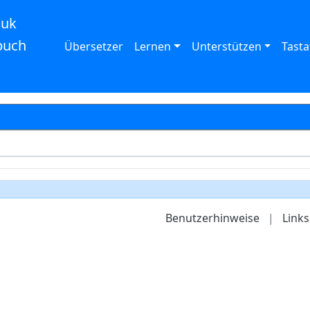
auk
buch
Übersetzer
Lernen
Unterstützen
Tasta
Benutzerhinweise
|
Links