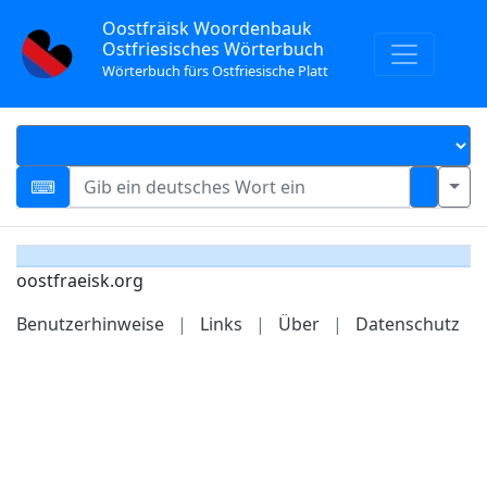
Oostfräisk Woordenbauk
Ostfriesisches Wörterbuch
Wörterbuch fürs Ostfriesische Platt
oostfraeisk.org
Benutzerhinweise
|
Links
|
Über
|
Datenschutz