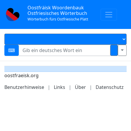
Oostfräisk Woordenbauk
Ostfriesisches Wörterbuch
Wörterbuch fürs Ostfriesische Platt
oostfraeisk.org
Benutzerhinweise
|
Links
|
Über
|
Datenschutz