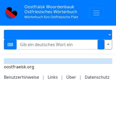
Oostfräisk Woordenbauk
Ostfriesisches Wörterbuch
Wörterbuch fürs Ostfriesische Platt
oostfraeisk.org
Benutzerhinweise
|
Links
|
Über
|
Datenschutz