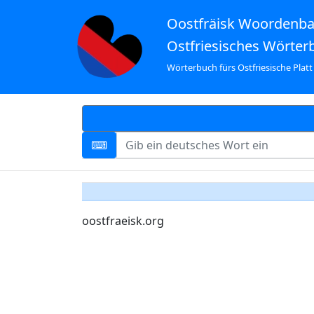
Oostfräisk Woordenb
Ostfriesisches Wörter
Wörterbuch fürs Ostfriesische Platt
oostfraeisk.org