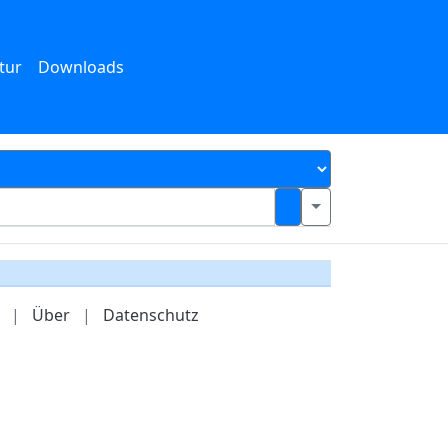
tur
Downloads
|
Über
|
Datenschutz