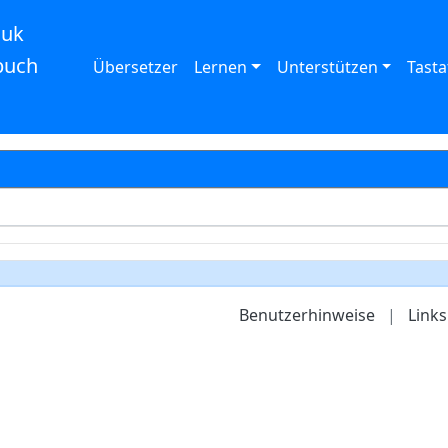
auk
buch
Übersetzer
Lernen
Unterstützen
Tasta
Benutzerhinweise
|
Links