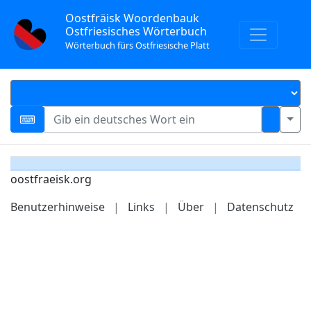
Oostfräisk Woordenbauk
Ostfriesisches Wörterbuch
Wörterbuch fürs Ostfriesische Platt
oostfraeisk.org
Benutzerhinweise
|
Links
|
Über
|
Datenschutz