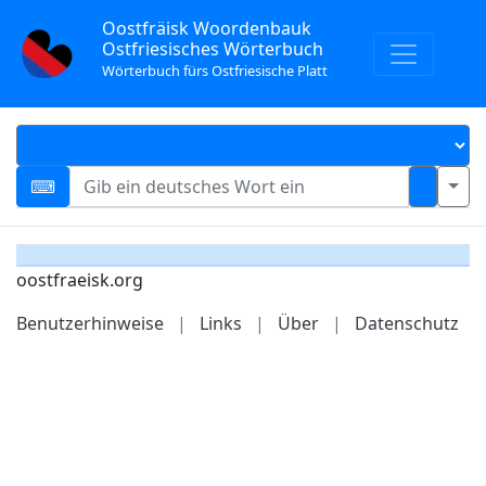
Oostfräisk Woordenbauk
Ostfriesisches Wörterbuch
Wörterbuch fürs Ostfriesische Platt
oostfraeisk.org
Benutzerhinweise
|
Links
|
Über
|
Datenschutz