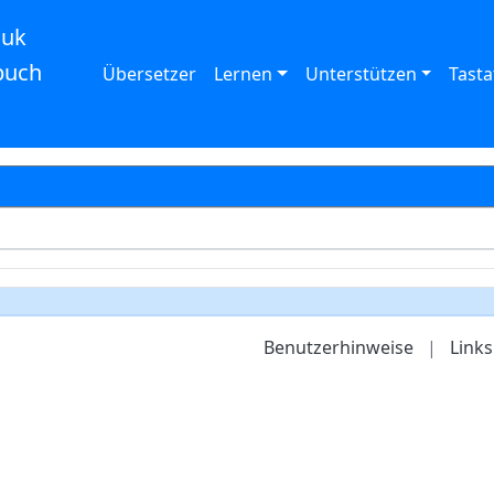
auk
buch
Übersetzer
Lernen
Unterstützen
Tasta
Benutzerhinweise
|
Links