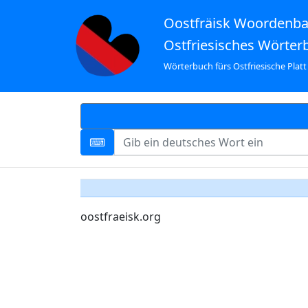
Oostfräisk Woordenb
Ostfriesisches Wörter
Wörterbuch fürs Ostfriesische Platt
oostfraeisk.org