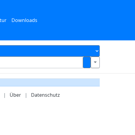
tur
Downloads
|
Über
|
Datenschutz