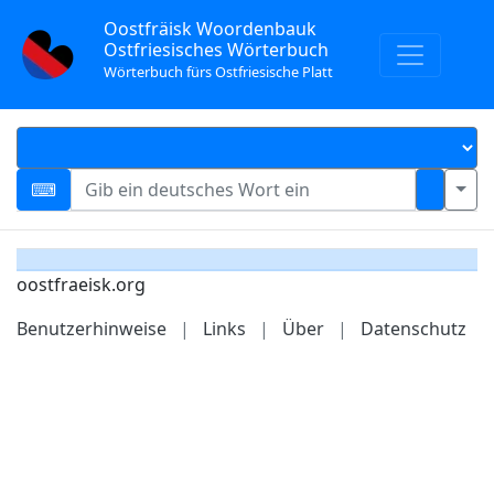
Oostfräisk Woordenbauk
Ostfriesisches Wörterbuch
Wörterbuch fürs Ostfriesische Platt
oostfraeisk.org
Benutzerhinweise
|
Links
|
Über
|
Datenschutz