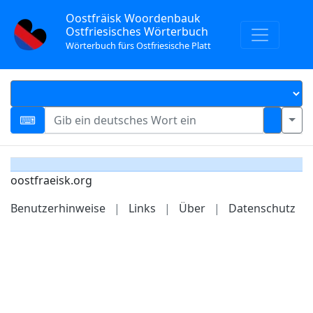
Oostfräisk Woordenbauk
Ostfriesisches Wörterbuch
Wörterbuch fürs Ostfriesische Platt
oostfraeisk.org
Benutzerhinweise
|
Links
|
Über
|
Datenschutz