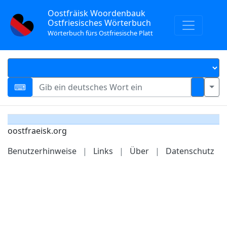
Oostfräisk Woordenbauk
Ostfriesisches Wörterbuch
Wörterbuch fürs Ostfriesische Platt
oostfraeisk.org
Benutzerhinweise
|
Links
|
Über
|
Datenschutz