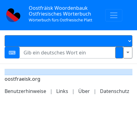
Oostfräisk Woordenbauk
Ostfriesisches Wörterbuch
Wörterbuch fürs Ostfriesische Platt
oostfraeisk.org
Benutzerhinweise
|
Links
|
Über
|
Datenschutz