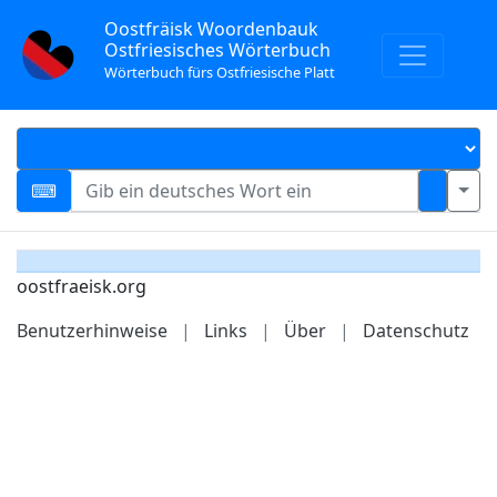
Oostfräisk Woordenbauk
Ostfriesisches Wörterbuch
Wörterbuch fürs Ostfriesische Platt
oostfraeisk.org
Benutzerhinweise
|
Links
|
Über
|
Datenschutz