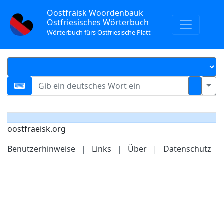
Oostfräisk Woordenbauk
Ostfriesisches Wörterbuch
Wörterbuch fürs Ostfriesische Platt
oostfraeisk.org
Benutzerhinweise
|
Links
|
Über
|
Datenschutz