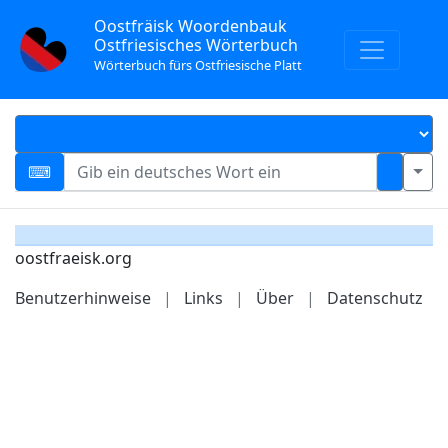
Oostfräisk Woordenbauk
Ostfriesisches Wörterbuch
Wörterbuch fürs Ostfriesische Platt
oostfraeisk.org
Benutzerhinweise
|
Links
|
Über
|
Datenschutz