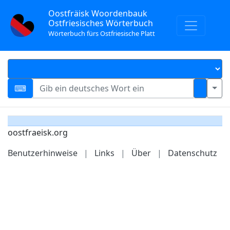
Oostfräisk Woordenbauk
Ostfriesisches Wörterbuch
Wörterbuch fürs Ostfriesische Platt
oostfraeisk.org
Benutzerhinweise
|
Links
|
Über
|
Datenschutz