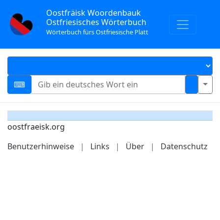
Oostfräisk Woordenbauk
Ostfriesisches Wörterbuch
Wörterbuch fürs Ostfriesische Platt
oostfraeisk.org
Benutzerhinweise
|
Links
|
Über
|
Datenschutz