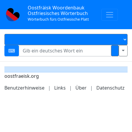
Oostfräisk Woordenbauk
Ostfriesisches Wörterbuch
Wörterbuch fürs Ostfriesische Platt
oostfraeisk.org
Benutzerhinweise
|
Links
|
Über
|
Datenschutz