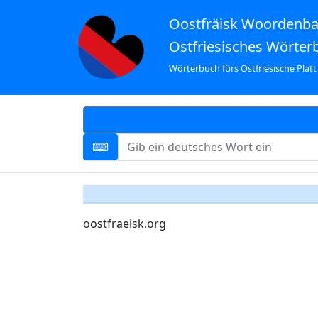
Oostfräisk Woordenb
Ostfriesisches Wörter
Wörterbuch fürs Ostfriesische Platt
oostfraeisk.org