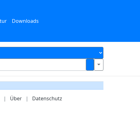
tur
Downloads
|
Über
|
Datenschutz