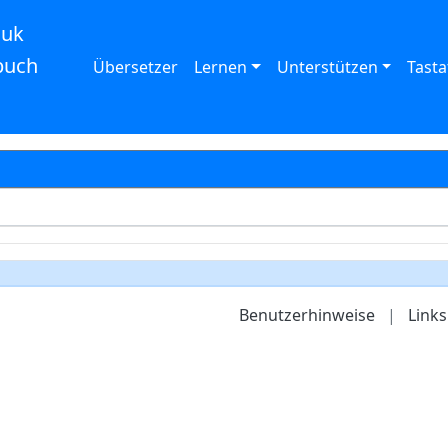
auk
buch
Übersetzer
Lernen
Unterstützen
Tasta
Benutzerhinweise
|
Links