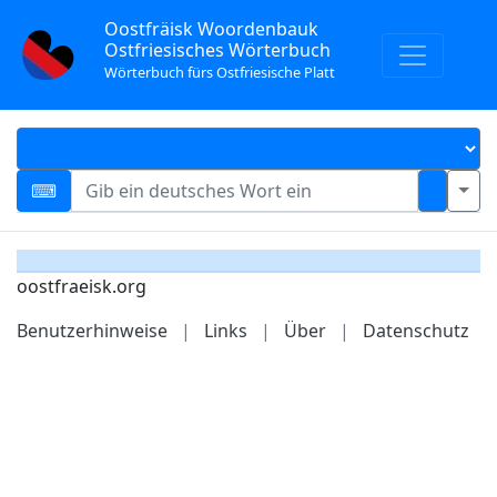
Oostfräisk Woordenbauk
Ostfriesisches Wörterbuch
Wörterbuch fürs Ostfriesische Platt
oostfraeisk.org
Benutzerhinweise
|
Links
|
Über
|
Datenschutz