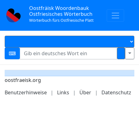
Oostfräisk Woordenbauk
Ostfriesisches Wörterbuch
Wörterbuch fürs Ostfriesische Platt
oostfraeisk.org
Benutzerhinweise
|
Links
|
Über
|
Datenschutz