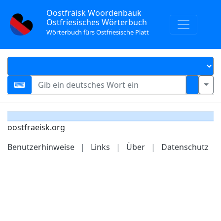
Oostfräisk Woordenbauk
Ostfriesisches Wörterbuch
Wörterbuch fürs Ostfriesische Platt
oostfraeisk.org
Benutzerhinweise
|
Links
|
Über
|
Datenschutz