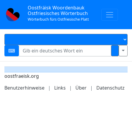
Oostfräisk Woordenbauk
Ostfriesisches Wörterbuch
Wörterbuch fürs Ostfriesische Platt
oostfraeisk.org
Benutzerhinweise
|
Links
|
Über
|
Datenschutz