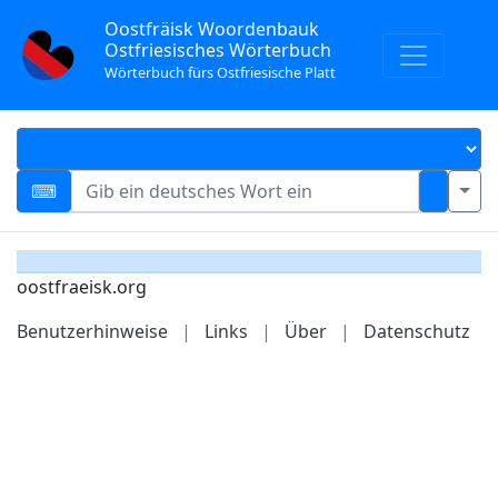
Oostfräisk Woordenbauk
Ostfriesisches Wörterbuch
Wörterbuch fürs Ostfriesische Platt
oostfraeisk.org
Benutzerhinweise
|
Links
|
Über
|
Datenschutz