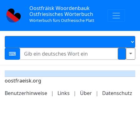
Oostfräisk Woordenbauk
Ostfriesisches Wörterbuch
Wörterbuch fürs Ostfriesische Platt
oostfraeisk.org
Benutzerhinweise
|
Links
|
Über
|
Datenschutz