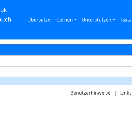
auk
buch
Übersetzer
Lernen
Unterstützen
Tasta
Benutzerhinweise
|
Links