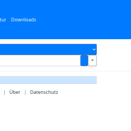
tur
Downloads
|
Über
|
Datenschutz