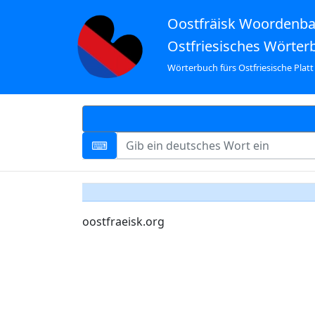
Oostfräisk Woordenb
Ostfriesisches Wörter
Wörterbuch fürs Ostfriesische Platt
oostfraeisk.org