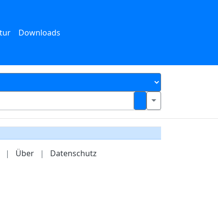
tur
Downloads
|
Über
|
Datenschutz