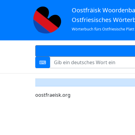
Oostfräisk Woordenb
Ostfriesisches Wörter
Wörterbuch fürs Ostfriesische Platt
oostfraeisk.org