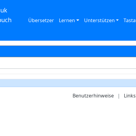
auk
buch
Übersetzer
Lernen
Unterstützen
Tasta
Benutzerhinweise
|
Links