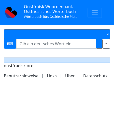
Oostfräisk Woordenbauk
Ostfriesisches Wörterbuch
Wörterbuch fürs Ostfriesische Platt
oostfraeisk.org
Benutzerhinweise
|
Links
|
Über
|
Datenschutz