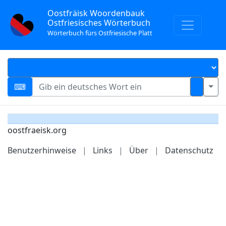
Oostfräisk Woordenbauk
Ostfriesisches Wörterbuch
Wörterbuch fürs Ostfriesische Platt
oostfraeisk.org
Benutzerhinweise
|
Links
|
Über
|
Datenschutz