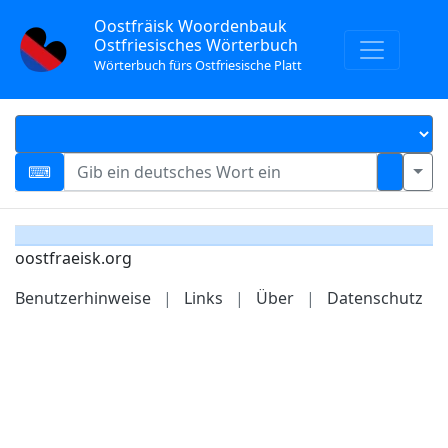
Oostfräisk Woordenbauk
Ostfriesisches Wörterbuch
Wörterbuch fürs Ostfriesische Platt
oostfraeisk.org
Benutzerhinweise
|
Links
|
Über
|
Datenschutz