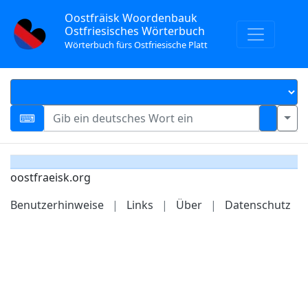
Oostfräisk Woordenbauk
Ostfriesisches Wörterbuch
Wörterbuch fürs Ostfriesische Platt
oostfraeisk.org
Benutzerhinweise
|
Links
|
Über
|
Datenschutz