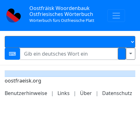
Oostfräisk Woordenbauk
Ostfriesisches Wörterbuch
Wörterbuch fürs Ostfriesische Platt
oostfraeisk.org
Benutzerhinweise
|
Links
|
Über
|
Datenschutz