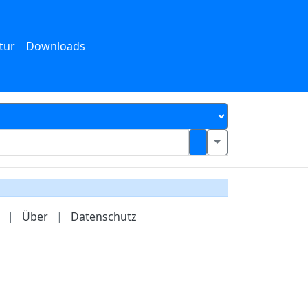
tur
Downloads
|
Über
|
Datenschutz