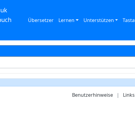
auk
buch
Übersetzer
Lernen
Unterstützen
Tasta
Benutzerhinweise
|
Links