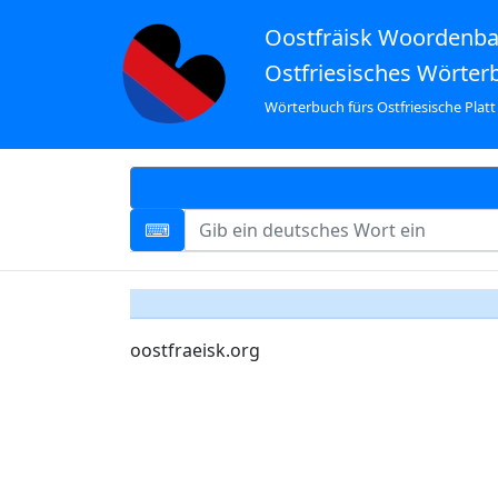
Oostfräisk Woordenb
Ostfriesisches Wörter
Wörterbuch fürs Ostfriesische Platt
oostfraeisk.org