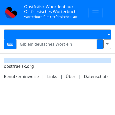
Oostfräisk Woordenbauk
Ostfriesisches Wörterbuch
Wörterbuch fürs Ostfriesische Platt
oostfraeisk.org
Benutzerhinweise
|
Links
|
Über
|
Datenschutz