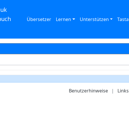
auk
buch
Übersetzer
Lernen
Unterstützen
Tasta
Benutzerhinweise
|
Links