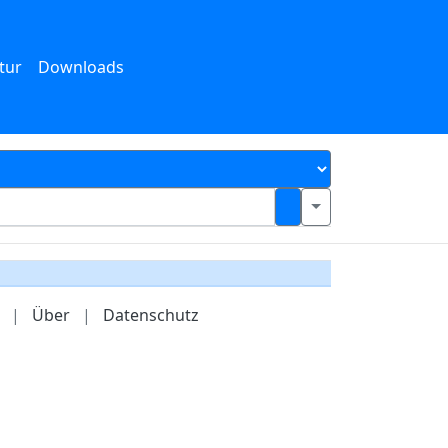
tur
Downloads
|
Über
|
Datenschutz