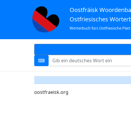
Oostfräisk Woordenb
Ostfriesisches Wörter
Wörterbuch fürs Ostfriesische Platt
oostfraeisk.org