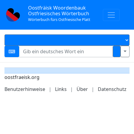
Oostfräisk Woordenbauk
Ostfriesisches Wörterbuch
Wörterbuch fürs Ostfriesische Platt
oostfraeisk.org
Benutzerhinweise
|
Links
|
Über
|
Datenschutz