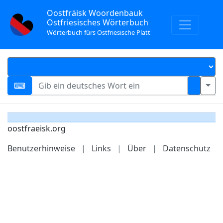
Oostfräisk Woordenbauk
Ostfriesisches Wörterbuch
Wörterbuch fürs Ostfriesische Platt
oostfraeisk.org
Benutzerhinweise
|
Links
|
Über
|
Datenschutz