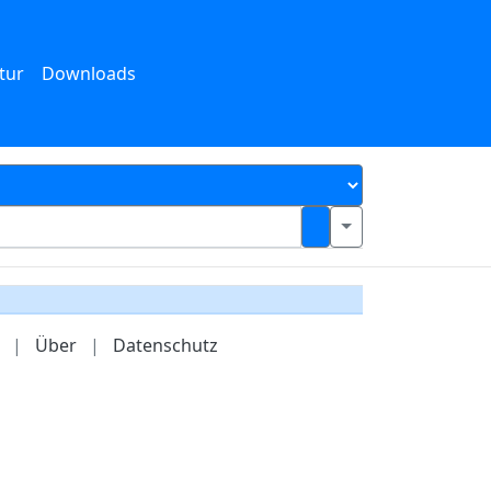
tur
Downloads
|
Über
|
Datenschutz