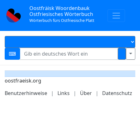
Oostfräisk Woordenbauk
Ostfriesisches Wörterbuch
Wörterbuch fürs Ostfriesische Platt
oostfraeisk.org
Benutzerhinweise
|
Links
|
Über
|
Datenschutz