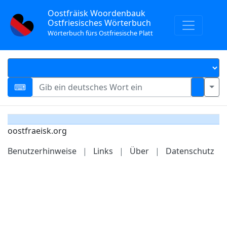
Oostfräisk Woordenbauk
Ostfriesisches Wörterbuch
Wörterbuch fürs Ostfriesische Platt
oostfraeisk.org
Benutzerhinweise
|
Links
|
Über
|
Datenschutz