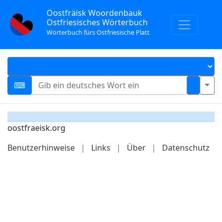
Oostfräisk Woordenbauk
Ostfriesisches Wörterbuch
Wörterbuch fürs Ostfriesische Platt
oostfraeisk.org
Benutzerhinweise
|
Links
|
Über
|
Datenschutz