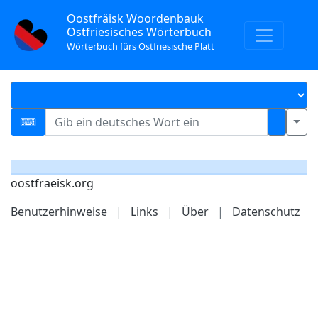
Oostfräisk Woordenbauk
Ostfriesisches Wörterbuch
Wörterbuch fürs Ostfriesische Platt
oostfraeisk.org
Benutzerhinweise
|
Links
|
Über
|
Datenschutz