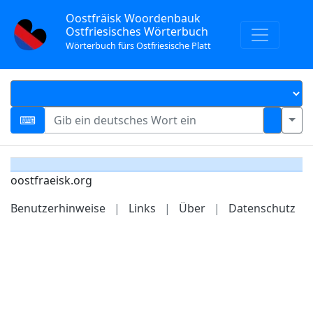
Oostfräisk Woordenbauk
Ostfriesisches Wörterbuch
Wörterbuch fürs Ostfriesische Platt
oostfraeisk.org
Benutzerhinweise
|
Links
|
Über
|
Datenschutz