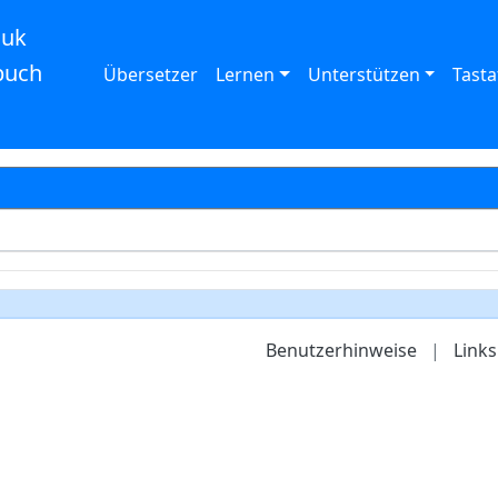
auk
buch
Übersetzer
Lernen
Unterstützen
Tasta
Benutzerhinweise
|
Links