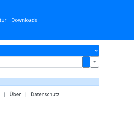
tur
Downloads
|
Über
|
Datenschutz