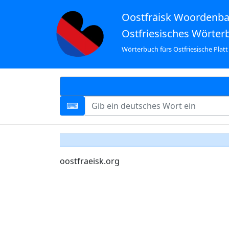
Oostfräisk Woordenb
Ostfriesisches Wörter
Wörterbuch fürs Ostfriesische Platt
oostfraeisk.org