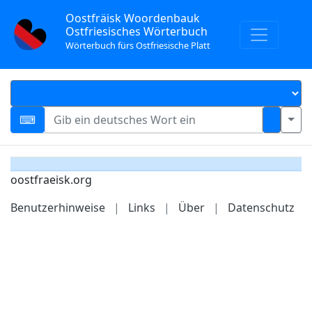
Oostfräisk Woordenbauk
Ostfriesisches Wörterbuch
Wörterbuch fürs Ostfriesische Platt
oostfraeisk.org
Benutzerhinweise
|
Links
|
Über
|
Datenschutz