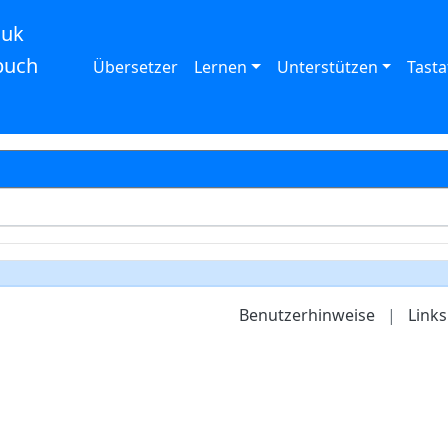
auk
buch
Übersetzer
Lernen
Unterstützen
Tasta
Benutzerhinweise
|
Links