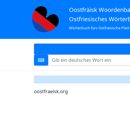
Oostfräisk Woordenb
Ostfriesisches Wörter
Wörterbuch fürs Ostfriesische Platt
oostfraeisk.org