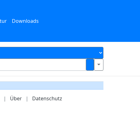
tur
Downloads
|
Über
|
Datenschutz