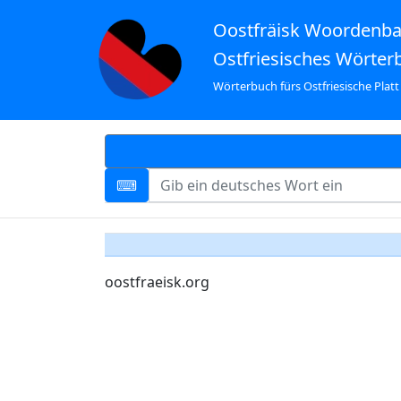
Oostfräisk Woordenb
Ostfriesisches Wörter
Wörterbuch fürs Ostfriesische Platt
oostfraeisk.org