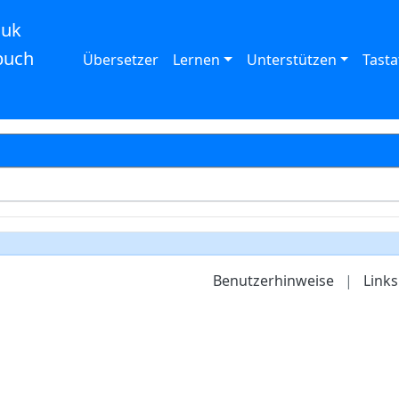
auk
buch
Übersetzer
Lernen
Unterstützen
Tasta
Benutzerhinweise
|
Links