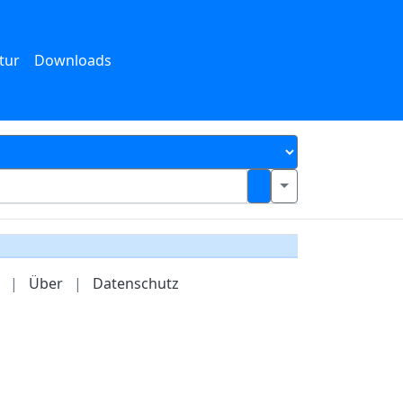
tur
Downloads
|
Über
|
Datenschutz