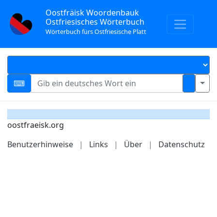
Oostfräisk Woordenbauk
Ostfriesisches Wörterbuch
Wörterbuch fürs Ostfriesische Platt
oostfraeisk.org
Benutzerhinweise
|
Links
|
Über
|
Datenschutz